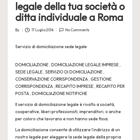
2
legale della tua società o
4
ditta individuale a Roma
By
17 Luglio 2016
No Comments
Posted
by
Servizio di domiciliazione sede legale
DOMICILIAZIONE ,
DOMICILIAZIONE LEGALE IMPRESE
,
SEDE LEGALE , SERVIZIO DI DOMICILIAZIONE ,
CONSERVAZIONE CORRISPONDENZA , GESTIONE
CORRISPONDENZA , RECAPITO IMPRESE , RECAPITO PER
POSTA , DOMICILIAZIONE NOTIFICHE
Il servizio di domiciliazione legale è rivolto a società,
cooperative, liberi professionisti, imprenditori, o anche
per coloro che lavorano e non hanno sede fissa.
La
domiciliazione
consente di utilizzare l’indirizzo di un
nostro legale per eleggere la sede legale della propria