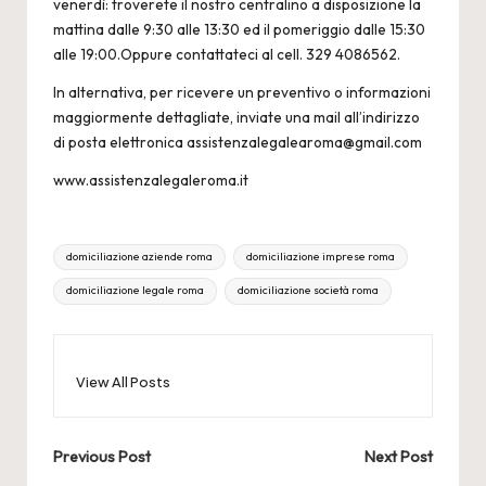
venerdì: troverete il nostro centralino a disposizione la
mattina dalle 9:30 alle 13:30 ed il pomeriggio dalle 15:30
alle 19:00.Oppure contattateci al cell. 329 4086562.
In alternativa, per ricevere un preventivo o informazioni
maggiormente dettagliate, inviate una mail all’indirizzo
di posta elettronica assistenzalegalearoma@gmail.com
www.assistenzalegaleroma.it
Tags:
domiciliazione aziende roma
domiciliazione imprese roma
domiciliazione legale roma
domiciliazione società roma
View All Posts
Post
Previous Post
Next Post