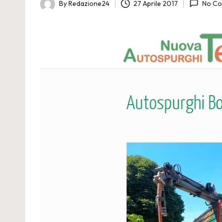
n
By
Redazione24
27 Aprile 2017
No C
Posted
e
by
2
4