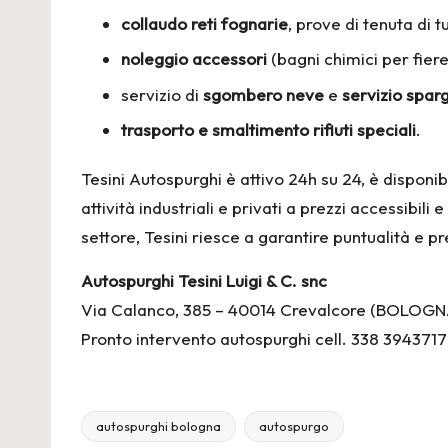
collaudo reti fognarie
, prove di tenuta di 
noleggio accessori
(bagni chimici per fiere
servizio di
sgombero neve
e
servizio spar
trasporto e smaltimento rifiuti speciali
.
Tesini Autospurghi è attivo 24h su 24, è dispon
attività industriali e privati a prezzi accessibi
settore, Tesini riesce a garantire puntualità e pr
Autospurghi Tesini Luigi & C. snc
Via Calanco, 385 – 40014 Crevalcore (BOLOGN
Pronto intervento autospurghi cell. 338 3943717
autospurghi bologna
autospurgo
Tags: