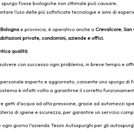
di spurgo fosse biologiche non ottimale può causare.
ntare l’uso delle più sofisticate tecnologie e anni di espe
a
Bologna
e provincia
, è operativo anche a
Crevalcore
,
San 
abitazioni private, condomini, aziende e uffici
.
ntica qualità
isolvere con successo ogni problema, in breve tempo e affr
personale esperto e aggiornato, consente uno spurgo di f
 sistema è infatti volto a garantirne il corretto funzionamen
ite getti d’acqua ad alta pressione, grazie ad automezzi sp
teria di igiene e sicurezza, per garantire un servizio com
gni giorno l’azienda Tesini Autospurghi per gli autospurg