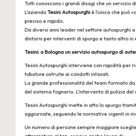
Tutti conoscono i grandi disagi che un servizio 
L’azienda
Tesini Autospurghi
è l’unica che può va
preciso e rapido.
Da diversi anni leader nel settore
autospurghi 
dintorni per interventi di spurgo e tanto altro in
Tesini: a Bologna un servizio autospurgo di aute
Tesini Autospurghi interviene con rapidità per r
tubature ostruite ai condotti intasati.
La grande professionalità del team formato da 
del sistema fognario. L’intervento di pulizia del
Tesini Autospurghi mette in atto lo spurgo tram
aggiornate, seguendo le normative vigenti in ma
Un numero di persone sempre maggiore sceglie o
attrezzature al top, esegue anche lavori di: