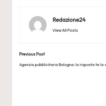
Redazione24
View All Posts
Post
Previous Post
navigation
Agenzia pubblicitaria Bologna: la risposta te l