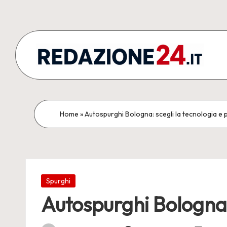
Skip
to
content
R
Articoli
Redazionali
e
&
d
Home
»
Autospurghi Bologna: scegli la tecnologia e p
Comunicati
Stampa
a
z
Posted
i
Spurghi
in
Autospurghi Bologna: 
o