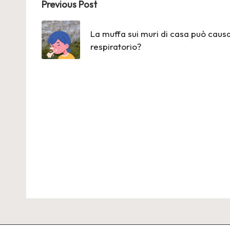
Post
Previous Post
navigation
La muffa sui muri di casa può causa
respiratorio?