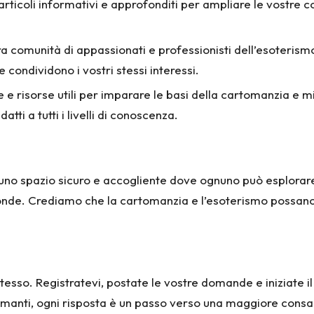
rete articoli informativi e approfonditi per ampliare le vos
stra comunità di appassionati e professionisti dell’esoteri
 condividono i vostri stessi interessi.
 e risorse utili per imparare le basi della cartomanzia e mig
atti a tutti i livelli di conoscenza.
no spazio sicuro e accogliente dove ognuno può esplorare il
nde. Crediamo che la cartomanzia e l’esoterismo possano o
tesso. Registratevi, postate le vostre domande e iniziate i
manti, ogni risposta è un passo verso una maggiore consa