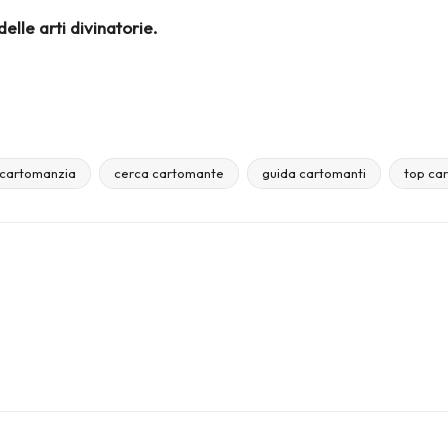
lle arti divinatorie.
cartomanzia
cerca cartomante
guida cartomanti
top ca