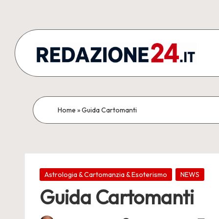
Skip
to
content
R
Articoli
Redazionali
e
&
d
Home
»
Guida Cartomanti
Comunicati
Stampa
a
z
Posted
i
Astrologia & Cartomanzia & Esoterismo
NEWS
in
Guida Cartomanti
o