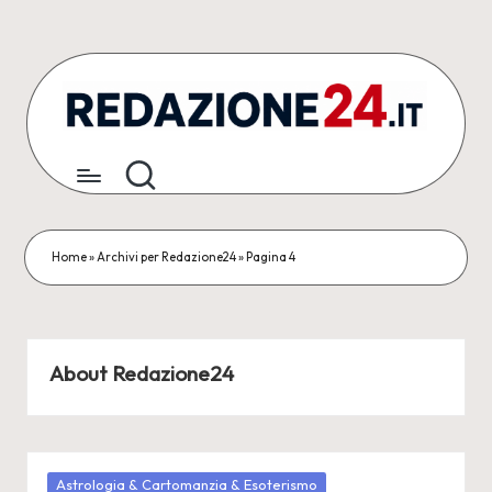
Skip
to
content
R
Articoli
Redazionali
e
&
d
Comunicati
Stampa
a
Home
»
Archivi per Redazione24
»
Pagina 4
z
i
o
About Redazione24
n
e
Posted
Astrologia & Cartomanzia & Esoterismo