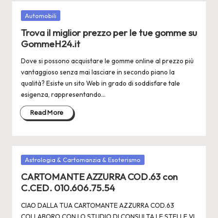
Posted
Automobili
in
Trova il miglior prezzo per le tue gomme su
GommeH24.it
Dove si possono acquistare le gomme online al prezzo più
vantaggioso senza mai lasciare in secondo piano la
qualità? Esiste un sito Web in grado di soddisfare tale
esigenza, rappresentando…
Read More
Posted
Astrologia & Cartomanzia & Esoterismo
in
CARTOMANTE AZZURRA COD.63 con
C.CED. 010.606.75.54
CIAO DALLA TUA CARTOMANTE AZZURRA COD.63
COLLABORO CON LO STUDIO DI CONSULTA LE STELLE VI