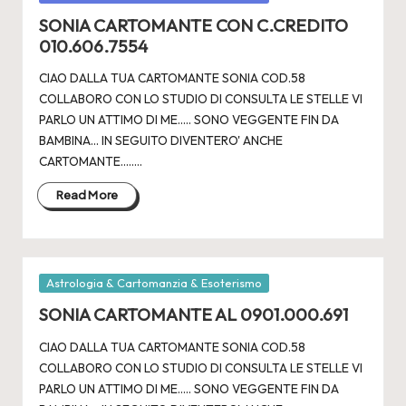
2
in
SONIA CARTOMANTE CON C.CREDITO
4
010.606.7554
CIAO DALLA TUA CARTOMANTE SONIA COD.58
COLLABORO CON LO STUDIO DI CONSULTA LE STELLE VI
PARLO UN ATTIMO DI ME..... SONO VEGGENTE FIN DA
BAMBINA... IN SEGUITO DIVENTERO' ANCHE
CARTOMANTE.....…
Read More
Posted
Astrologia & Cartomanzia & Esoterismo
in
SONIA CARTOMANTE AL 0901.000.691
CIAO DALLA TUA CARTOMANTE SONIA COD.58
COLLABORO CON LO STUDIO DI CONSULTA LE STELLE VI
PARLO UN ATTIMO DI ME..... SONO VEGGENTE FIN DA