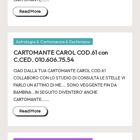
Read More
Posted
Astrologia & Cartomanzia & Esoterismo
in
CARTOMANTE CAROL COD.61 con
C.CED. 010.606.75.54
CIAO DALLA TUA CARTOMANTE CAROL COD.61
COLLABORO CON LO STUDIO DI CONSULTA LE STELLE VI
PARLO UN ATTIMO DI ME..... SONO VEGGENTE FIN DA
BAMBINA... IN SEGUITO DIVENTERO' ANCHE
CARTOMANTE.....…
Read More