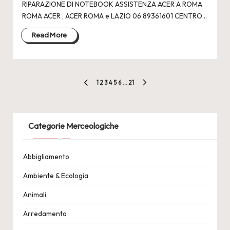
RIPARAZIONE DI NOTEBOOK ASSISTENZA ACER A ROMA
ROMA ACER , ACER ROMA e LAZIO 06 89361601 CENTRO…
Read More
Paginazione
1
2
3
4
5
6
…
21
PREVIOUS
NEXT
degli
PAGE
PAGE
articoli
Categorie Merceologiche
Abbigliamento
Ambiente & Ecologia
Animali
Arredamento