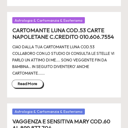
Posted
Astrologia & Cartomanzia & Esoterismo
in
CARTOMANTE LUNA COD.53 CARTE
NAPOLETANE C.CREDITO 010.606.7554
CIAO DALLA TUA CARTOMANTE LUNA COD.53
COLLABORO CON LO STUDIO DI CONSULTA LE STELLE VI
PARLO UN ATTIMO DI ME..... SONO VEGGENTE FIN DA
BAMBINA... IN SEGUITO DIVENTERO' ANCHE
CARTOMANTE.....…
Read More
Posted
Astrologia & Cartomanzia & Esoterismo
in
VAGGENZA E SENSITIVA MARY COD.60
AL 899.877.704