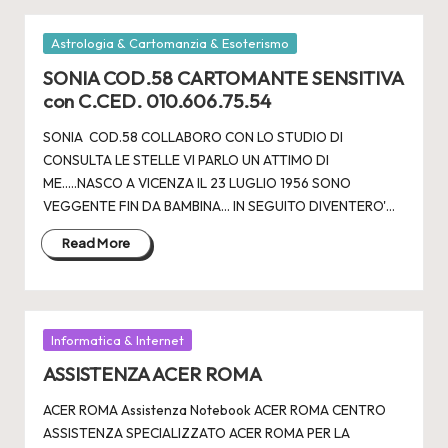
Posted
Astrologia & Cartomanzia & Esoterismo
in
SONIA COD.58 CARTOMANTE SENSITIVA
con C.CED. 010.606.75.54
SONIA COD.58 COLLABORO CON LO STUDIO DI
CONSULTA LE STELLE VI PARLO UN ATTIMO DI
ME.....NASCO A VICENZA IL 23 LUGLIO 1956 SONO
VEGGENTE FIN DA BAMBINA... IN SEGUITO DIVENTERO'…
Read More
Posted
Informatica & Internet
in
ASSISTENZA ACER ROMA
ACER ROMA Assistenza Notebook ACER ROMA CENTRO
ASSISTENZA SPECIALIZZATO ACER ROMA PER LA