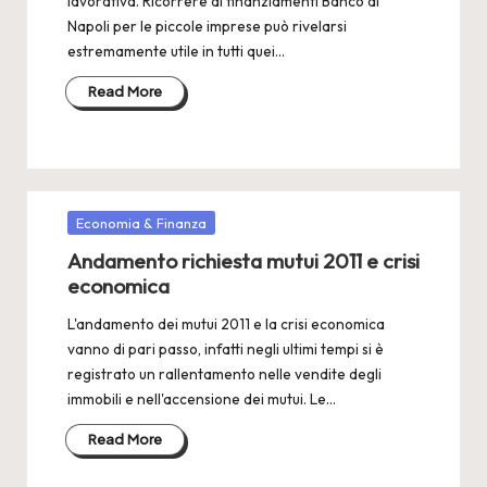
lavorativa. Ricorrere ai finanziamenti Banco di
Napoli per le piccole imprese può rivelarsi
estremamente utile in tutti quei…
Read More
Posted
Economia & Finanza
in
Andamento richiesta mutui 2011 e crisi
economica
L'andamento dei mutui 2011 e la crisi economica
vanno di pari passo, infatti negli ultimi tempi si è
registrato un rallentamento nelle vendite degli
immobili e nell'accensione dei mutui. Le…
Read More