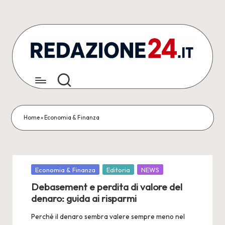
Skip
to
content
R
Articoli
Redazionali
e
&
d
Comunicati
Stampa
a
Home
»
Economia & Finanza
z
i
o
Posted
Economia & Finanza
Editoria
NEWS
in
Debasement e perdita di valore del
n
denaro: guida ai risparmi
e
Perché il denaro sembra valere sempre meno nel