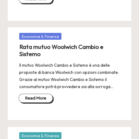
Posted
Economia & Finanza
in
Rata mutuo Woolwich Cambio e
Sistemo
Il mutuo Woolwich Cambio e Sistemo è una delle
proposte di banca Woolwich con opzioni combinate.
Grazie al mutuo Woolwich Cambio e Sistemo il
consumatore potrà provvedere sia alla surroga…
Read More
Posted
Economia & Finanza