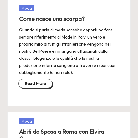
Posted
Moda
in
Come nasce una scarpa?
Quando si parla di moda sarebbe opportuno fare
sempre riferimento al Made in Italy: un vero e
proprio mito di tutti gli stranieri che vengono nel
nostro Bel Paese e rimangono affascinati dalla
classe, leleganza e la qualità che la nostra
produzione interna sprigiona attraverso i suoi capi
dabbigliamento (e non solo).
Read More
Posted
Moda
in
Abiti da Sposa a Roma con Elvira