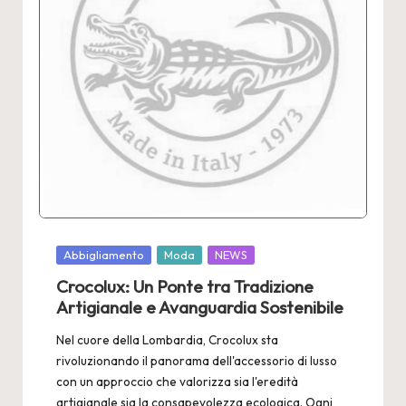
2
4
Posted
Abbigliamento
Moda
NEWS
in
Crocolux: Un Ponte tra Tradizione
Artigianale e Avanguardia Sostenibile
Nel cuore della Lombardia, Crocolux sta
rivoluzionando il panorama dell'accessorio di lusso
con un approccio che valorizza sia l'eredità
artigianale sia la consapevolezza ecologica. Ogni