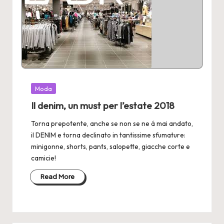
Posted
Moda
in
Il denim, un must per l’estate 2018
Torna prepotente, anche se non se ne á mai andato,
il DENIM e torna declinato in tantissime sfumature:
minigonne, shorts, pants, salopette, giacche corte e
camicie!
Read More