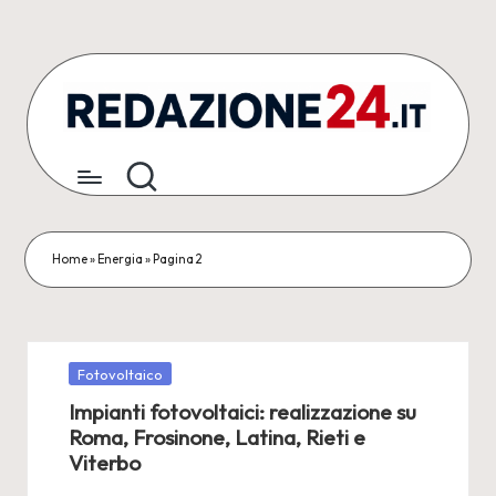
Skip
to
content
R
Articoli
Redazionali
e
&
d
Comunicati
Stampa
a
Home
»
Energia
»
Pagina 2
z
i
o
Posted
Fotovoltaico
in
Impianti fotovoltaici: realizzazione su
n
Roma, Frosinone, Latina, Rieti e
e
Viterbo