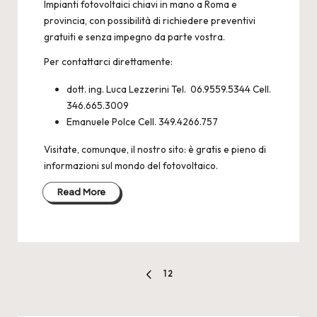
2
Impianti fotovoltaici chiavi in mano a Roma e
4
provincia
, con possibilità di richiedere preventivi
gratuiti e senza impegno da parte vostra.
Per contattarci direttamente:
dott. ing. Luca Lezzerini Tel. 06.9559.5344 Cell.
346.665.3009
Emanuele Polce Cell. 349.4266.757
Visitate, comunque, il nostro sito: è gratis e pieno di
informazioni sul mondo del
fotovoltaico
.
Read More
Paginazione
1
2
PREVIOUS
degli
PAGE