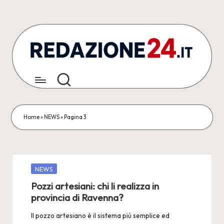
Skip
to
content
R
Articoli
Redazionali
e
&
d
Comunicati
Stampa
a
Home
»
NEWS
»
Pagina 3
z
i
o
Posted
NEWS
in
Pozzi artesiani: chi li realizza in
n
provincia di Ravenna?
e
Il pozzo artesiano è il sistema più semplice ed