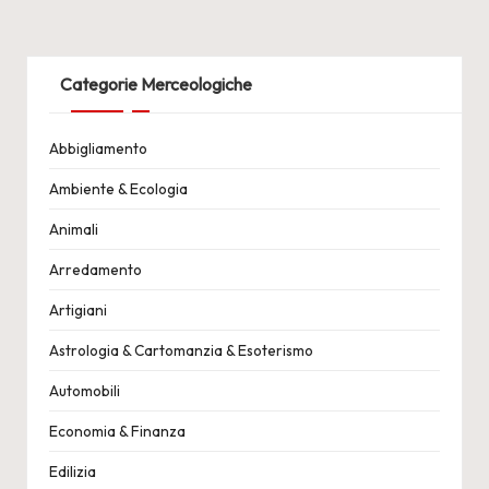
PREVIOUS
NEXT
degli
PAGE
PAGE
articoli
Categorie Merceologiche
Abbigliamento
Ambiente & Ecologia
Animali
Arredamento
Artigiani
Astrologia & Cartomanzia & Esoterismo
Automobili
Economia & Finanza
Edilizia