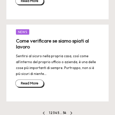
Read More
Posted
NEWS
in
Come verificare se siamo spiati al
lavoro
Sentirsi al sicuro nella propria casa, così come
all’interno del proprio ufficio o azienda, è una delle
cose più importanti di sempre. Purtroppo, non si è
più sicuri di niente…
Read More
Paginazione
1
2
3
4
5
…
54