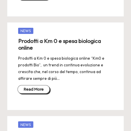
Posted
NEWS
in
Prodotti a Km 0 e spesa biologica
online
Prodotti a Km 0 e spesa biologica online “Km0 e
prodotti Bio”, un trend in continua evoluzione e
crescita che, nel corso del tempo, continua ad
attirare sempre di più…
Read More
Posted
NEWS
in