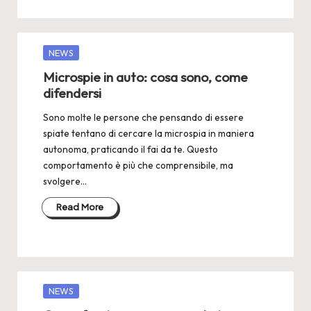
Posted
NEWS
in
Microspie in auto: cosa sono, come
difendersi
Sono molte le persone che pensando di essere
spiate tentano di cercare la microspia in maniera
autonoma, praticando il fai da te. Questo
comportamento è più che comprensibile, ma
svolgere…
Read More
Posted
NEWS
in