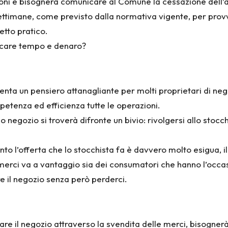
ioni e bisognerà comunicare al Comune la cessazione dell’att
settimane, come previsto dalla normativa vigente, per pro
etto pratico.
ecare tempo e denaro?
ta un pensiero attanagliante per molti proprietari di negozi
mpetenza ed efficienza tutte le operazioni.
rio negozio si troverà difronte un bivio: rivolgersi allo st
nto l’offerta che lo stocchista fa è davvero molto esigua, 
 merci va a vantaggio sia dei consumatori che hanno l’occa
e il negozio senza però perderci.
are il negozio attraverso la svendita delle merci, bisognerà