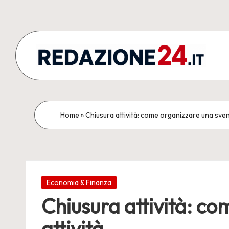
Skip
to
content
R
Articoli
Redazionali
e
&
d
Home
»
Chiusura attività: come organizzare una sven
Comunicati
Stampa
a
z
Posted
i
Economia & Finanza
in
Chiusura attività: c
o
attività