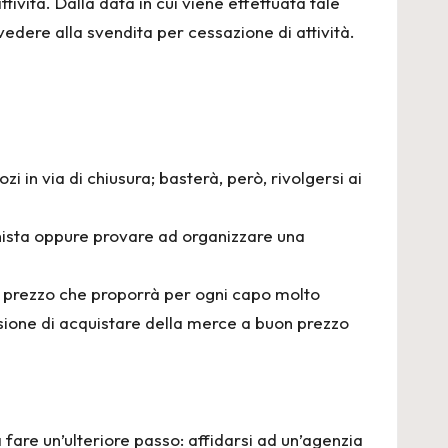
ività. Dalla data in cui viene effettuata tale
vvedere alla
svendita per cessazione di attività
.
 in via di chiusura; basterà, però, rivolgersi ai
occhista oppure provare ad organizzare una
il prezzo che proporrà per ogni capo molto
sione di acquistare della merce a buon prezzo
 fare un’ulteriore passo: affidarsi ad un’agenzia