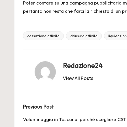
Poter contare su una campagna pubblicitaria mir
pertanto non resta che farci la richiesta di un p
cessazione attività
chiusura attività
liquidazion
Tags:
Redazione24
View All Posts
Post
Previous Post
navigation
Volantinaggio in Toscana, perchè scegliere CST 