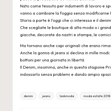
Nato come tessuto per indumenti di lavoro e sport
vanno a cambiare la foggia senza modificarne l
Storia a parte è l’oggi che ci interessa e il deni
Che scegliate le boutique di alta moda o i grand
giacche, decorate da nastri e stampe, le camicie 
Ma tornano anche capi originali che erano rimast
Anche la gonna di jeans si declina in mille modi
bottoni per una giornata in libertà
Il Denim, insomma, anche in questa stagione Pr
indossarlo senza problemi e dando ampio spazio
denim
jeans
laskmoda
moda estate 2018
Tags: