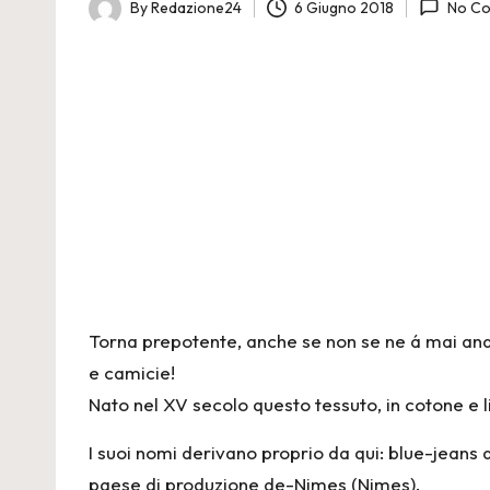
n
By
Redazione24
6 Giugno 2018
No C
Posted
e
by
2
4
Torna prepotente, anche se non se ne á mai anda
e camicie!
Nato nel XV secolo questo tessuto, in cotone e li
I suoi nomi derivano proprio da qui: blue-jeans 
paese di produzione de-Nimes (Nimes).