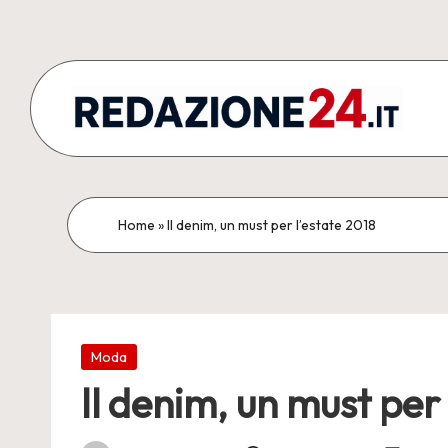
Skip
to
content
R
Articoli
Redazionali
e
&
d
Home
»
Il denim, un must per l’estate 2018
Comunicati
Stampa
a
z
Posted
i
Moda
in
Il denim, un must per 
o