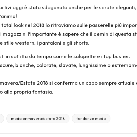
ivi oggi è stato sdoganato anche per le serate eleganti, gra
’anima!
m total look nel 2018 lo ritroviamo sulle passerelle piú impo
i magazzini l’importante è sapere che il demin di questa st
stile western, i pantaloni e gli shorts.
i in soffitta da tempo come le salopette e i top bustier.
: scure, bianche, colorate, slavate, lunghissime o estremam
imavera/Estate 2018 si conferma un capo sempre attuale e 
 alla propria fantasia.
moda primavera/estate 2018
tendenze moda