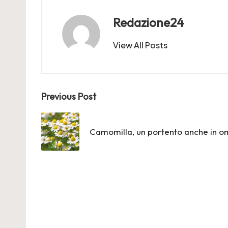
Redazione24
View All Posts
Post
Previous Post
navigation
Camomilla, un portento anche in o