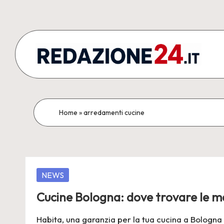
Skip
to
content
R
Articoli
Redazionali
e
&
d
Home
»
arredamenti cucine
Comunicati
Stampa
a
z
Posted
NEWS
i
in
Cucine Bologna: dove trovare le ma
o
Habita, una garanzia per la tua cucina a Bologna L