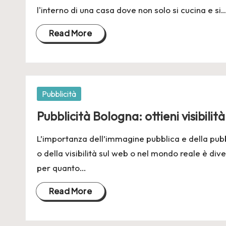
n
l'interno di una casa dove non solo si cucina e si
e
Read More
2
4
Posted
Pubblicità
in
Pubblicità Bologna: ottieni visibil
L’importanza dell’immagine pubblica e della pub
o della visibilità sul web o nel mondo reale è di
per quanto…
Read More