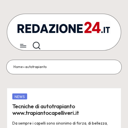
Skip
to
content
R
Articoli
Redazionali
e
&
d
Comunicati
Stampa
a
Home
»
autotrapianto
z
i
o
Posted
NEWS
in
Tecniche di autotrapianto
n
www.trapiantocapelliveri.it
e
Da sempre i capelli sono sinonimo di forza, di bellezza,