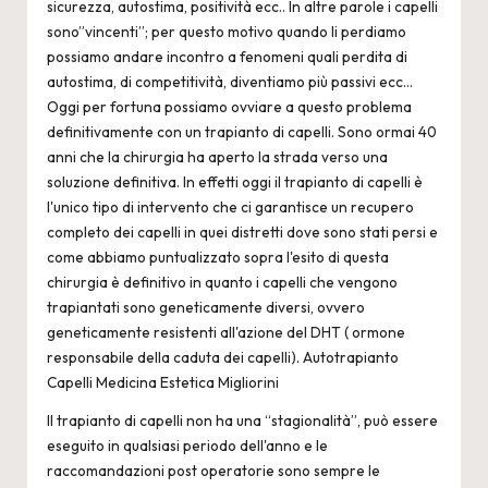
2
sicurezza, autostima, positività ecc.. In altre parole i capelli
4
sono”vincenti”; per questo motivo quando li perdiamo
possiamo andare incontro a fenomeni quali perdita di
autostima, di competitività, diventiamo più passivi ecc...
Oggi per fortuna possiamo ovviare a questo problema
definitivamente con un trapianto di capelli. Sono ormai 40
anni che la chirurgia ha aperto la strada verso una
soluzione definitiva. In effetti oggi il trapianto di capelli è
l'unico tipo di intervento che ci garantisce un recupero
completo dei capelli in quei distretti dove sono stati persi e
come abbiamo puntualizzato sopra l'esito di questa
chirurgia è definitivo in quanto i capelli che vengono
trapiantati sono geneticamente diversi, ovvero
geneticamente resistenti all'azione del DHT ( ormone
responsabile della caduta dei capelli).
Autotrapianto
Capelli Medicina Estetica Migliorini
Il trapianto di capelli non ha una “stagionalità”, può essere
eseguito in qualsiasi periodo dell'anno e le
raccomandazioni post operatorie sono sempre le