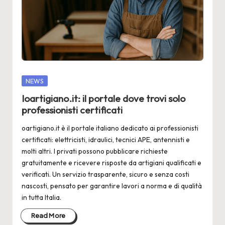
2
4
Posted
NEWS
in
Ioartigiano.it: il portale dove trovi solo
professionisti certificati
oartigiano.it è il portale italiano dedicato ai professionisti
certificati: elettricisti, idraulici, tecnici APE, antennisti e
molti altri. I privati possono pubblicare richieste
gratuitamente e ricevere risposte da artigiani qualificati e
verificati. Un servizio trasparente, sicuro e senza costi
nascosti, pensato per garantire lavori a norma e di qualità
in tutta Italia.
Read More