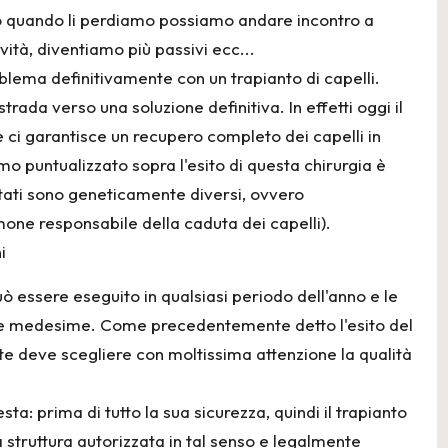
vo quando li perdiamo possiamo andare incontro a
ità, diventiamo più passivi ecc...
lema definitivamente con un trapianto di capelli.
rada verso una soluzione definitiva. In effetti oggi il
he ci garantisce un recupero completo dei capelli in
mo puntualizzato sopra l'esito di questa chirurgia è
ntati sono geneticamente diversi, ovvero
mone responsabile della caduta dei capelli).
i
può essere eseguito in qualsiasi periodo dell'anno e le
e medesime. Come precedentemente detto l'esito del
ente deve scegliere con moltissima attenzione la qualità
esta: prima di tutto la sua sicurezza, quindi il trapianto
a struttura autorizzata in tal senso e legalmente