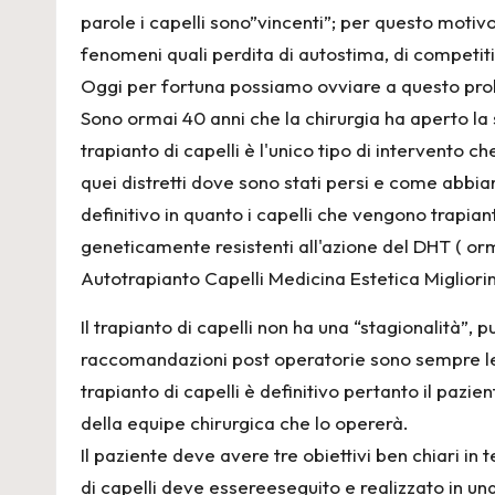
n
parole i capelli sono”vincenti”; per questo moti
e
fenomeni quali perdita di autostima, di competitiv
Oggi per fortuna possiamo ovviare a questo prob
2
Sono ormai 40 anni che la chirurgia ha aperto la st
4
trapianto di capelli è l'unico tipo di intervento c
quei distretti dove sono stati persi e come abbia
definitivo in quanto i capelli che vengono trapia
geneticamente resistenti all'azione del DHT ( or
Autotrapianto Capelli Medicina Estetica Migliorin
Il trapianto di capelli non ha una “stagionalità”, 
raccomandazioni post operatorie sono sempre l
trapianto di capelli è definitivo pertanto il pazi
della equipe chirurgica che lo opererà.
Il paziente deve avere tre obiettivi ben chiari in t
di capelli deve essereeseguito e realizzato in un