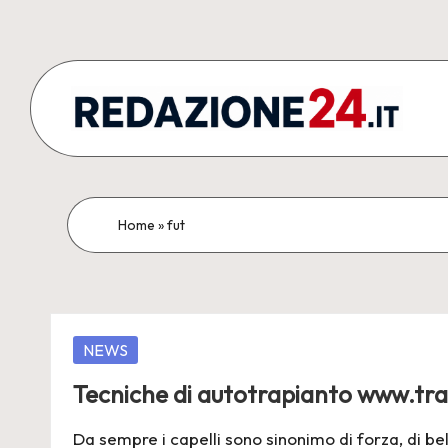
Skip
to
content
R
Articoli
Redazionali
e
&
d
Home
»
fut
Comunicati
Stampa
a
z
Posted
NEWS
i
in
Tecniche di autotrapianto www.trap
o
Da sempre i capelli sono sinonimo di forza, di bell