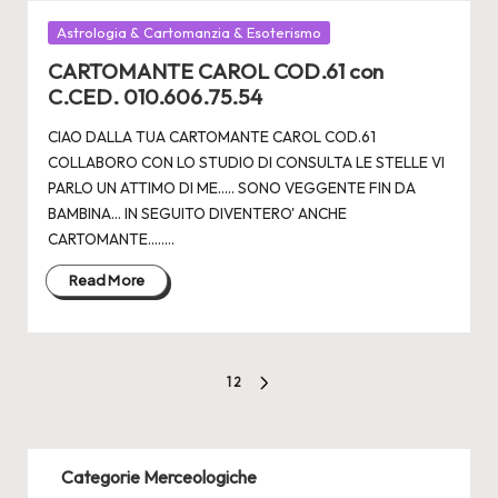
Posted
Astrologia & Cartomanzia & Esoterismo
in
CARTOMANTE CAROL COD.61 con
C.CED. 010.606.75.54
CIAO DALLA TUA CARTOMANTE CAROL COD.61
COLLABORO CON LO STUDIO DI CONSULTA LE STELLE VI
PARLO UN ATTIMO DI ME..... SONO VEGGENTE FIN DA
BAMBINA... IN SEGUITO DIVENTERO' ANCHE
CARTOMANTE.....…
Read More
Paginazione
1
2
NEXT
degli
PAGE
articoli
Categorie Merceologiche