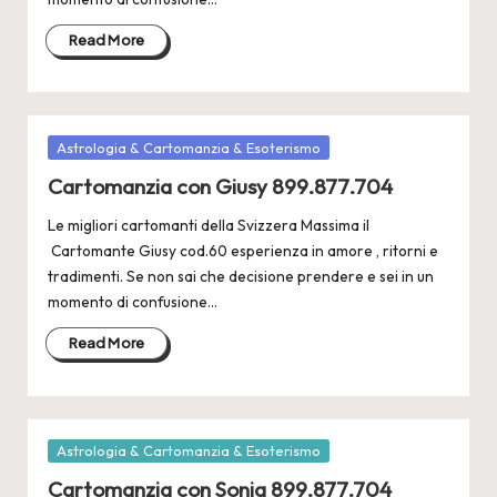
Read More
Posted
Astrologia & Cartomanzia & Esoterismo
in
Cartomanzia con Giusy 899.877.704
Le migliori cartomanti della Svizzera Massima il
Cartomante Giusy cod.60 esperienza in amore , ritorni e
tradimenti. Se non sai che decisione prendere e sei in un
momento di confusione…
Read More
Posted
Astrologia & Cartomanzia & Esoterismo
in
Cartomanzia con Sonia 899.877.704