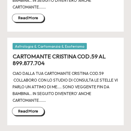
BAMBINA... IN SEGUITO DIVENTERO' ANCHE
CARTOMANTE.....…
Read More
Posted
Astrologia & Cartomanzia & Esoterismo
in
CARTOMANTE CRISTINA COD.59 AL
899.877.704
CIAO DALLA TUA CARTOMANTE CRISTINA COD.59
COLLABORO CON LO STUDIO DI CONSULTA LE STELLE VI
PARLO UN ATTIMO DI ME..... SONO VEGGENTE FIN DA
BAMBINA... IN SEGUITO DIVENTERO' ANCHE
CARTOMANTE.....…
Read More