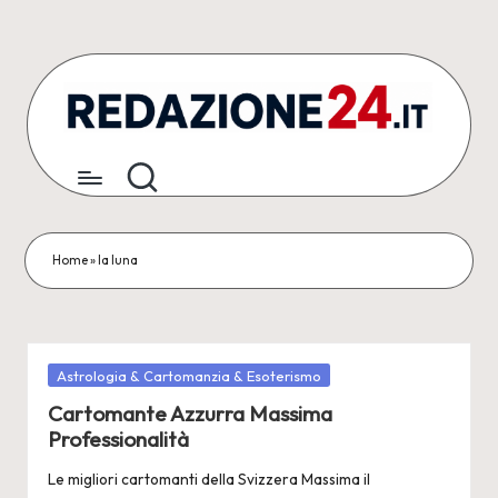
Skip
to
content
R
Articoli
Redazionali
e
&
d
Comunicati
Stampa
a
Home
»
la luna
z
i
o
Posted
Astrologia & Cartomanzia & Esoterismo
in
Cartomante Azzurra Massima
n
Professionalità
e
Le migliori cartomanti della Svizzera Massima il