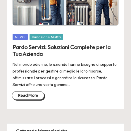
2
4
Posted
NEWS
Rimozione Muffa
in
Pardo Servizi: Soluzioni Complete per la
Tua Azienda
Nel mondo odierno, le aziende hanno bisogno di supporto
professionale per gestire al meglio le loro risorse,
ottimizzare i processi e garantire la sicurezza. Pardo
Servizi offre una vasta gamma…
Read More