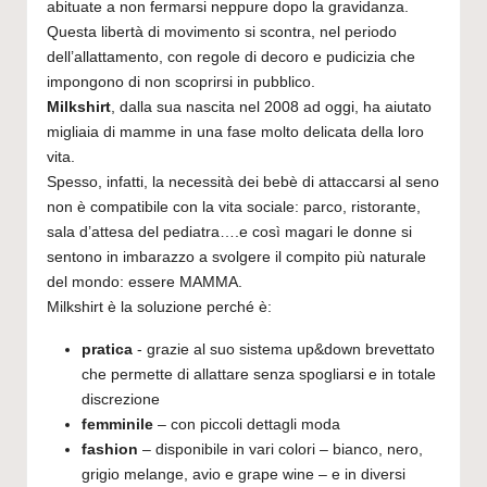
2
abituate a non fermarsi neppure dopo la gravidanza.
4
Questa libertà di movimento si scontra, nel periodo
dell’allattamento, con regole di decoro e pudicizia che
impongono di non scoprirsi in pubblico.
Milkshirt
, dalla sua nascita nel 2008 ad oggi, ha aiutato
migliaia di mamme in una fase molto delicata della loro
vita.
Spesso, infatti, la necessità dei bebè di attaccarsi al seno
non è compatibile con la vita sociale: parco, ristorante,
sala d’attesa del pediatra….e così magari le donne si
sentono in imbarazzo a svolgere il compito più naturale
del mondo: essere MAMMA.
Milkshirt è la soluzione perché è:
pratica
- grazie al suo sistema up&down brevettato
che permette di allattare senza spogliarsi e in totale
discrezione
femminile
– con piccoli dettagli moda
fashion
– disponibile in vari colori – bianco, nero,
grigio melange, avio e grape wine – e in diversi