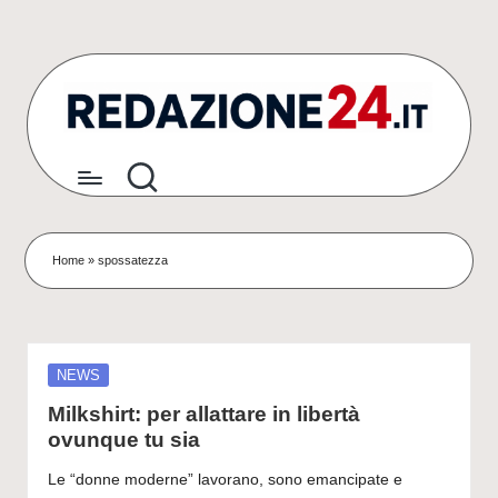
Skip
to
content
R
Articoli
Redazionali
e
&
d
Comunicati
Stampa
a
Home
»
spossatezza
z
i
o
Posted
NEWS
in
Milkshirt: per allattare in libertà
n
ovunque tu sia
e
Le “donne moderne” lavorano, sono emancipate e