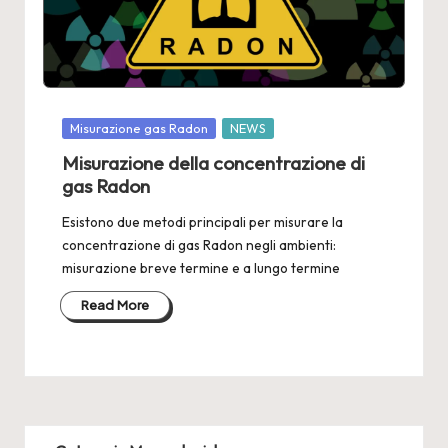
2
4
Posted
Misurazione gas Radon
NEWS
in
Misurazione della concentrazione di
gas Radon
Esistono due metodi principali per misurare la
concentrazione di gas Radon negli ambienti:
misurazione breve termine e a lungo termine
Read More