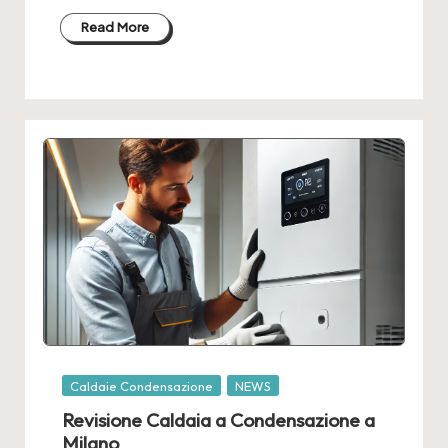
Read More
Posted
Caldaie Condensazione
NEWS
in
Revisione Caldaia a Condensazione a
Milano