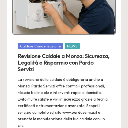
2
4
Posted
Caldaie Condensazione
NEWS
in
Revisione Caldaie a Monza: Sicurezza,
Legalità e Risparmio con Pardo
Servizi
La revisione della caldaia è obbligatoria anche a
Monza. Pardo Servizi offre controlli professionali,
rilascio bollino blu e interventi rapidi a domicilio.
Evita multe salate e vivi in sicurezza grazie a tecnici
certificati e strumentazione avanzata. Scopri il
servizio completo sul sito www.pardoservizi.it e
prenota la manutenzione della tua caldaia con un
clic.