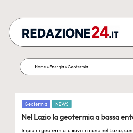
Skip
to
content
R
Articoli
Redazionali
e
&
d
Home
»
Energia
»
Geotermia
Comunicati
Stampa
a
z
Posted
Geotermia
NEWS
i
in
Nel Lazio la geotermia a bassa ent
o
Impianti geotermici chiavi in mano nel Lazio, con 