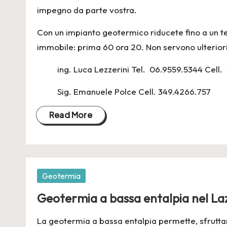
n
impegno da parte vostra.
e
Con un impianto geotermico riducete fino a un te
2
immobile: prima 60 ora 20. Non servono ulterio
4
ing. Luca Lezzerini Tel. 06.9559.5344 Cell
Sig. Emanuele Polce Cell. 349.4266.757
Read More
Posted
Geotermia
in
Geotermia a bassa entalpia nel La
La
geotermia a bassa entalpia
permette, sfruttan