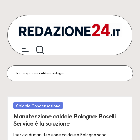
Skip
to
content
R
Articoli
Redazionali
e
&
d
Comunicati
Stampa
a
Home
»
pulizia caldaie bologna
z
i
o
Posted
Caldaie Condensazione
in
Manutenzione caldaie Bologna: Boselli
n
Service è la soluzione
e
I servizi di manutenzione caldaie a Bologna sono